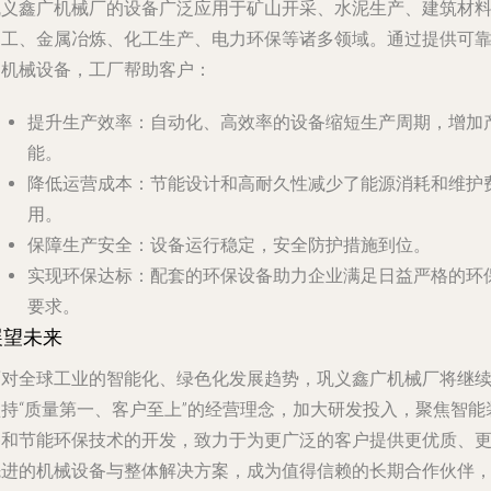
巩义鑫广机械厂的设备广泛应用于
矿山开采、水泥生产、建筑材
加工、金属冶炼、化工生产、电力环保
等诸多领域。通过提供可
的机械设备，工厂帮助客户：
提升生产效率
：自动化、高效率的设备缩短生产周期，增加
能。
降低运营成本
：节能设计和高耐久性减少了能源消耗和维护
用。
保障生产安全
：设备运行稳定，安全防护措施到位。
实现环保达标
：配套的环保设备助力企业满足日益严格的环
要求。
展望未来
面对全球工业的智能化、绿色化发展趋势，巩义鑫广机械厂将继
坚持“质量第一、客户至上”的经营理念，加大研发投入，聚焦智能
备和节能环保技术的开发，致力于为更广泛的客户提供更优质、
先进的机械设备与整体解决方案，成为值得信赖的长期合作伙伴