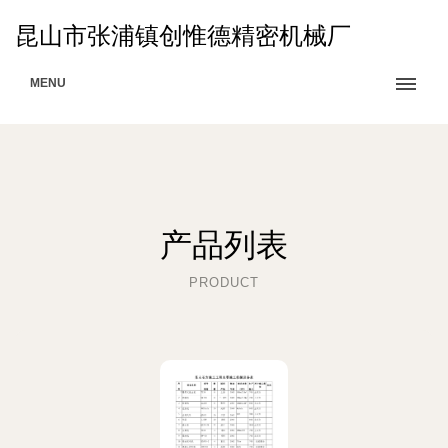
昆山市张浦镇创惟德精密机械厂
MENU
产品列表
PRODUCT