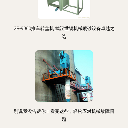
SR-9060推车转盘机 武汉世锐机械喷砂设备卓越之
选
别说我没告诉你！看完这些，轻松应对机械故障问
题