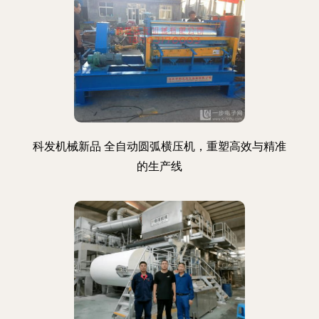
科发机械新品 全自动圆弧横压机，重塑高效与精准
的生产线