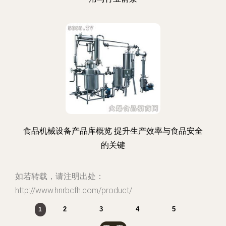
食品机械设备产品库概览 提升生产效率与食品安全
的关键
如若转载，请注明出处：
http://www.hnrbcfh.com/product/
2
3
4
5
1