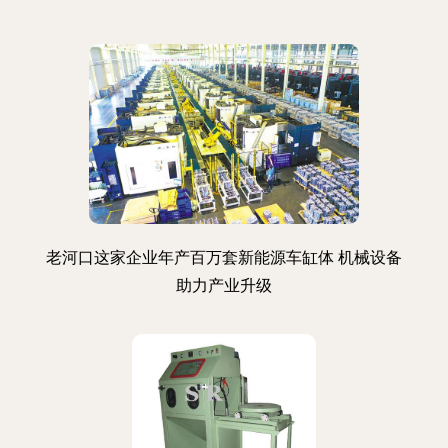
老河口这家企业年产百万套新能源车缸体 机械设备
助力产业升级