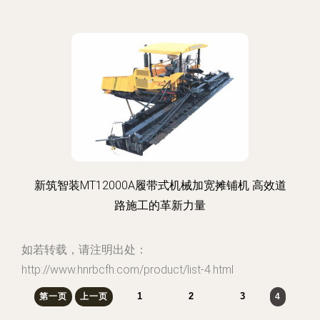
新筑智装MT12000A履带式机械加宽摊铺机 高效道
路施工的革新力量
如若转载，请注明出处：
http://www.hnrbcfh.com/product/list-4.html
1
2
3
第一页
上一页
4