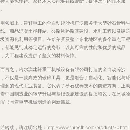
支持功能也使得厂家技术人员能够在线诊断，提供及时的技术服
务。
应用领域上，建轩重工的全自动碎沙机广泛服务于大型砂石骨料
产线、商品混凝土搅拌站、公路铁路路基建设、水利工程以及建
垃圾资源化利用等项目。在哈尔滨及整个东北地区的多个重点工
中，都能见到其稳定运行的身影，以其可靠的性能和优质的成品
砂，为工程建设提供了坚实的材料保障。
总而言之，哈尔滨建轩重工机械设备有限公司打造的全自动碎沙
机，不仅是一款高效的破碎工具，更是融合了自动化、智能化与
保理念的现代工业装备。它代表了砂石破碎技术的前进方向，正
力着中国制造业的转型升级与基础设施建设的提质增效，在冰城
尔滨书写着重型机械制造的创新篇章。
若转载，请注明出处：http://www.hnrbcfh.com/product/70.html