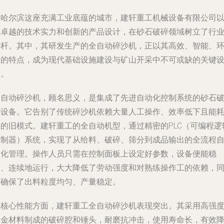
在哈尔滨这座充满工业底蕴的城市，建轩重工机械设备有限公司
其卓越的技术实力和创新的产品设计，在砂石破碎领域树立了行
标杆。其中，其研发生产的全自动碎沙机，正以其高效、智能、
保的特点，成为现代基础设施建设与矿山开采中不可或缺的关键
备。
全自动碎沙机，顾名思义，是集成了先进自动化控制系统的砂石
碎设备。它告别了传统碎沙机依赖大量人工操作、效率低下且能
高的旧模式。建轩重工的全自动机型，通过精密的PLC（可编程逻
控制器）系统，实现了从给料、破碎、筛分到成品输出的全流程
动化管理。操作人员只需在控制面板上设定好参数，设备便能稳
定、连续地运行，大大降低了劳动强度和对熟练操作工的依赖，
时确保了出料粒度均匀、产量稳定。
在核心性能方面，建轩重工全自动碎沙机表现突出。其采用高强
合金材料制成的破碎腔和锤头，耐磨抗冲击，使用寿命长，有效