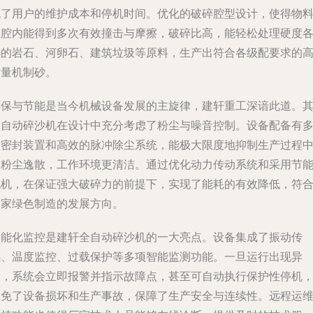
低了用户的维护成本和停机时间。优化的破碎腔型设计，使得物
在腔内能得到多次有效撞击与摩擦，破碎比高，能轻松处理硬度
异的岩石、河卵石、建筑垃圾等原料，生产出符合各级配要求的
质量机制砂。
环保与节能是当今机械设备发展的主旋律，建轩重工深谙此道。
全自动碎沙机在设计中充分考虑了粉尘与噪音控制。设备配备有
级密封装置和高效的脉冲除尘系统，能极大限度地抑制生产过程
的粉尘逸散，工作环境更清洁。通过优化动力传动系统和采用节
电机，在保证强大破碎力的前提下，实现了能耗的有效降低，符
国家绿色制造的发展方向。
智能化监控是建轩全自动碎沙机的一大亮点。设备集成了振动传
感、温度监控、过载保护等多项智能监测功能。一旦运行出现异
常，系统会立即报警并指示故障点，甚至可自动执行保护性停机
避免了设备损坏和生产事故，保障了生产安全与连续性。远程运