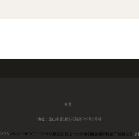
电话：-
地址：昆山市张浦镇花苑路789号2号楼
 2026
WWW.HNRBCFH.COM
机械设备
昆山市张浦镇创惟德精密机械厂
机械设备
版